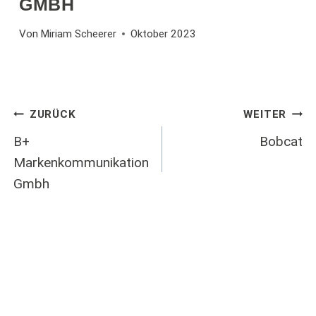
GMBH
Von
Miriam Scheerer
Oktober 2023
Beitragsnavigation
ZURÜCK
WEITER
B+
Bobcat
Markenkommunikation
Gmbh